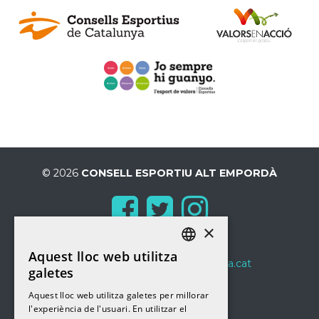
© 2026
CONSELL ESPORTIU ALT EMPORDÀ
×
T.
618 13 09 96
Aquest lloc web utilitza
CATALAN
consellesportiu@cealtemporda.cat
galetes
CATALAN
C/Anicet de pagès 2
Aquest lloc web utilitza galetes per millorar
l'experiència de l'usuari. En utilitzar el
17600
Figueres
-
Girona