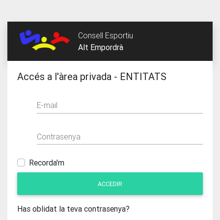
Consell Esportiu
Alt Empordrà
Accés a l'àrea privada - ENTITATS
Has oblidat la teva contrasenya?
Introdueix el teu correu electrònic per recuperar-la
Tsunami-v3 - 0.0291s - by Ladeus Web Branding 2019-2026
e-mail
e-mail
contrasenya
RECUPERAR
recorda'm
Tornar
ACCEDIR
Has oblidat la teva contrasenya?